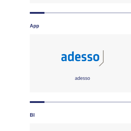
App
adesso
BI