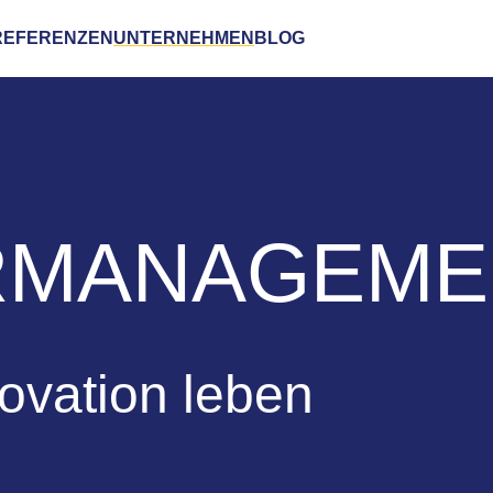
REFERENZEN
UNTERNEHMEN
BLOG
RMANAGEME
vation leben